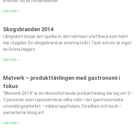
intensiv tid av förberedelser
Läs mer »
Skogsbranden 2014
Långsamt börjar det sjunka in, det närmast ofattbara som hänt
här i bygden. En skogsbrand av enorma mått.Tack och lov är inget
av Gröna Hagars
Läs mer »
Matverk – produkttävlingen med gastronomi i
fokus
”Matverk 2014” är en riksomfattande produkttävling där lag om 2–
3 personer som representerar olika roller i det gastronomiska
utvecklingsarbetet – odlare/uppfödare, förädlare och kock –
samarbetar kring att
Läs mer »