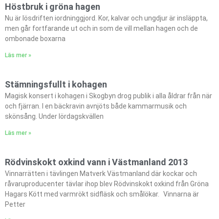
Höstbruk i gröna hagen
Nu är lösdriften iordninggjord. Kor, kalvar och ungdjur är insläppta,
men går fortfarande ut och in som de vill mellan hagen och de
ombonade boxarna
Läs mer »
Stämningsfullt i kohagen
Magisk konsert i kohagen i Skogbyn drog publik i alla åldrar från när
och fjärran. I en bäckravin avnjöts både kammarmusik och
skönsång. Under lördagskvällen
Läs mer »
Rödvinskokt oxkind vann i Västmanland 2013
Vinnarrätten i tävlingen Matverk Västmanland där kockar och
råvaruproducenter tävlar ihop blev Rödvinskokt oxkind från Gröna
Hagars Kött med varmrökt sidfläsk och smålökar. Vinnarna är
Petter