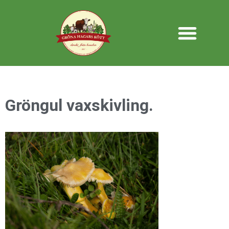
Gröngul vaxskivling.